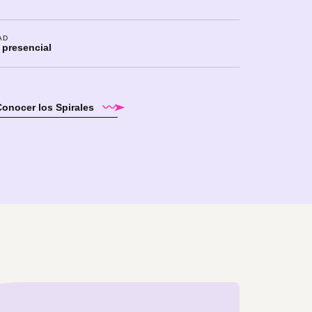
AD
 presencial
Conocer los Spirales
〰➤