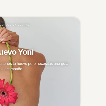
· CURSOS ON DEMAND
uevo Yoni
ya tenés tu huevo pero necesitás una guía
 te acompañe.