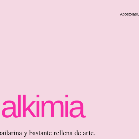
Apóstolas
C
alkimia
bailarina y bastante rellena de arte.