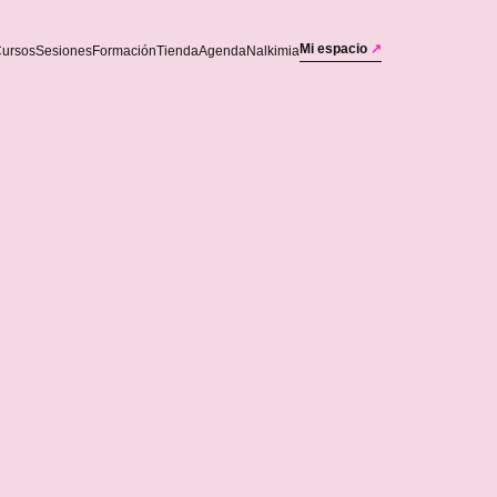
Mi espacio
↗
ursos
Sesiones
Formación
Tienda
Agenda
Nalkimia