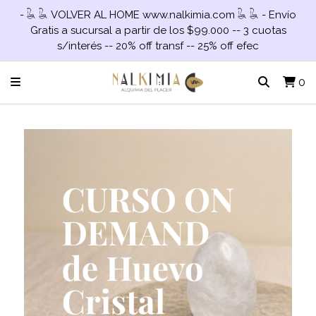
- 𓆘 𓆘 VOLVER AL HOME www.nalkimia.com 𓆘 𓆘 - Envío
Gratis a sucursal a partir de los $99.000 -- 3 cuotas
s/interés -- 20% off transf -- 25% off efec
0