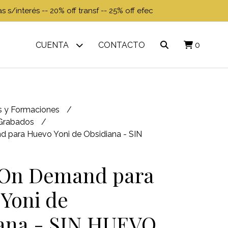
 s/interés -- 20% off transf -- 25% off efec
CUENTA
CONTACTO
0
es y Formaciones
 Grabados
 para Huevo Yoni de Obsidiana - SIN
 On Demand para
Yoni de
ana - SIN HUEVO