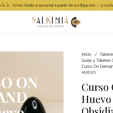
𓆘 - Envío Gratis a sucursal a partir de los $99.000 -- 3 cuotas
Inicio
Taller
Guías y Talleres
Curso On Demand
HUEVO
Curso
Huevo 
Obsidi