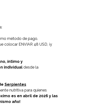
a:
mo método de pago.
 que colocar ENVIAR 48 USD, ¡y
no, íntimo y
n individual
desde la
 de
Serpientes
nte nutritiva para quienes
óximo es en abril de 2026 y las
 mismo año!