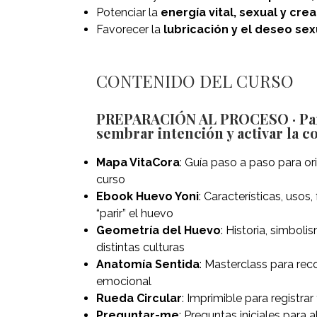
Potenciar la
energía vital, sexual y crea
Favorecer la
lubricación y el deseo sex
CONTENIDO DEL CURSO
PREPARACIÓN AL PROCESO · Para 
sembrar intención y activar la c
Mapa VitaCora
: Guía paso a paso para ori
curso
Ebook Huevo Yoni
: Características, usos,
“parir” el huevo
Geometría del Huevo
: Historia, simbol
distintas culturas
Anatomía Sentida
: Masterclass para rec
emocional
Rueda Circular
: Imprimible para registrar 
Preguntar-me
: Preguntas iniciales para 