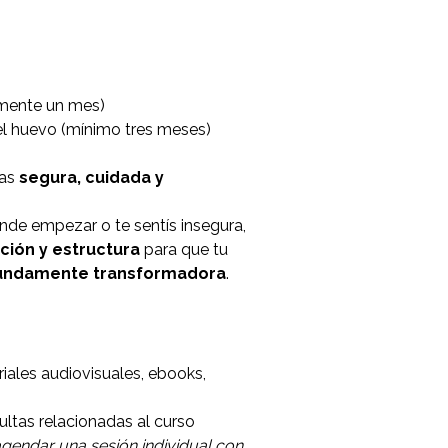
mente un mes)
l huevo (mínimo tres meses)
tas
segura, cuidada y
nde empezar o te sentís insegura,
ción y estructura
para que tu
fundamente transformadora
.
riales audiovisuales, ebooks,
ltas relacionadas al curso
gendar una sesión individual con