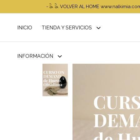
- 𓆘 𓆘 VOLVER AL HOME www.nalkimia.com 𓆘 
INICIO
TIENDA Y SERVICIOS
INFORMACIÓN